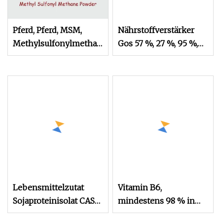
Pferd, Pferd, MSM,
Nährstoffverstärker
Methylsulfonylmethan,
Gos 57 %, 27 %, 95 %,
Dimethylsulfon,
70 %, Babymilchzutat
Methylsulfon,
organischer Schwefel,
Tier, Haustier, Hund,
Katze, Welpe, Kätzchen,
Nahrungsergänzung,
Futterzusatz
Lebensmittelzutat
Vitamin B6,
Sojaproteinisolat CAS
mindestens 98 % in
9010-10-0 Sojaprotein
Lebensmittelqualität