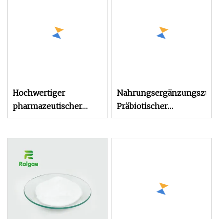
Hochwertiger
Nahrungsergänzungszusa
pharmazeutischer
Präbiotischer
Inhaltsstoff in
Zuckerersatz,
Pulverform mit
Lebensmittelzutat
reduziertem L-
Isomaltooligosaccharid
Glutathion-Gehalt