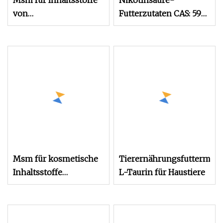
Msm für Inhaltsstoffe
Nikotinsäure-
von
Futterzutaten CAS: 59-
Hautkosmetikprodukten
67-6 Niacin-Preis
Msm für kosmetische
Tierernährungsfuttermitte
Inhaltsstoffe
L-Taurin für Haustiere
Methylsulfonylmethan-
Dimethylsulfon