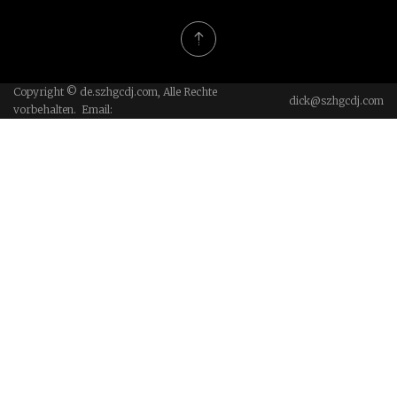
Copyright © de.szhgcdj.com, Alle Rechte
dick@szhgcdj.com
vorbehalten. Email: