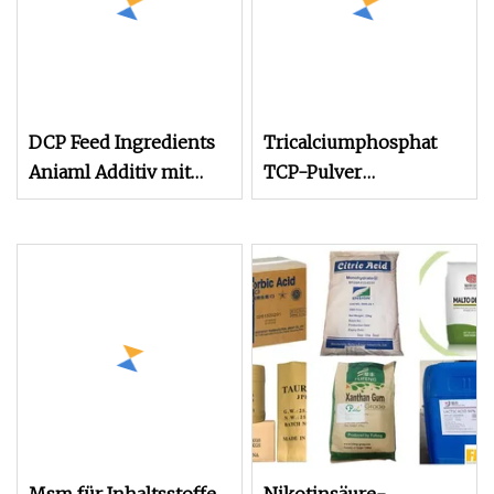
DCP Feed Ingredients
Tricalciumphosphat
Aniaml Additiv mit
TCP-Pulver
Famiqs
Lebensmittelzutat
Hersteller von
Lebensmittelqualität
Chemisches
Antibackmittel