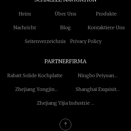
Heim
Über Uns
Produkte
Nachricht
Blog
Kontaktiere Uns
Seitenverzeichnis
Privacy Policy
PARTNERFIRMA
Rabatt Solide Kochplatte
Ningbo Peiyuan
Automobilteile
Zhejiang Yongjin
Shanghai Exquisit
Manufaktur Co., Ltd
Biotechnologie Co., GmbH
Biochemisch Co., GmbH
Zhejiang Yijia Industrie &
Handel Co., Ltd.