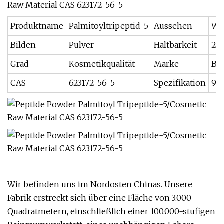
Produktname
Palmitoyltripeptid-5
Aussehen
We
Bilden
Pulver
Haltbarkeit
2 J
Grad
Kosmetikqualität
Marke
Be
CAS
623172-56-5
Spezifikation
99
Wir befinden uns im Nordosten Chinas. Unsere
Fabrik erstreckt sich über eine Fläche von 3.000
Quadratmetern, einschließlich einer 100.000-stufigen