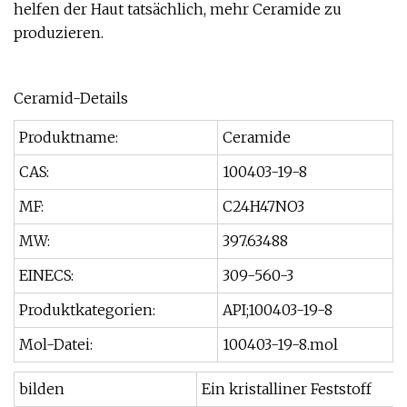
helfen der Haut tatsächlich, mehr Ceramide zu
produzieren.
Ceramid-Details
Produktname:
Ceramide
CAS:
100403-19-8
MF:
C24H47NO3
MW:
397.63488
EINECS:
309-560-3
Produktkategorien:
API;100403-19-8
Mol-Datei:
100403-19-8.mol
bilden
Ein kristalliner Feststoff